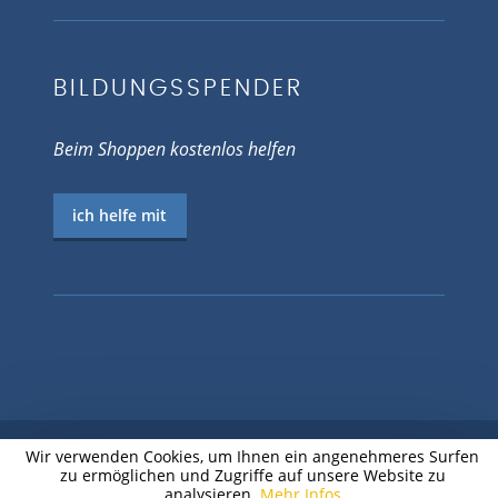
BILDUNGSSPENDER
Beim Shoppen kostenlos helfen
ich helfe mit
Wir verwenden Cookies, um Ihnen ein angenehmeres Surfen
zu ermöglichen und Zugriffe auf unsere Website zu
© 2026 EV.-LUTH. JUGENDPFARRAMT
analysieren.
Mehr Infos