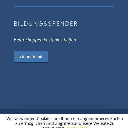
BILDUNGSSPENDER
Beim Shoppen kostenlos helfen
ich helfe mit
Wir verwenden Cookies, um Ihnen ein angenehmeres Surfen
zu ermöglichen und Zugriffe auf unsere Website zu
© 2026 EV.-LUTH. JUGENDPFARRAMT