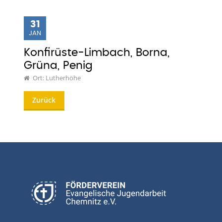
31
JAN
Konfirüste-Limbach, Borna,
Grüna, Penig
Ort: Lutherhöhe
Zurück