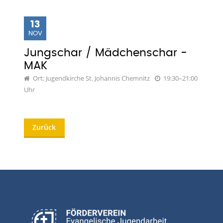
13
NOV
Jungschar / Mädchenschar -
MAK
Ort: Jugendkirche St. Johannis Chemnitz
19:30–21:00
Uhr
Zurück