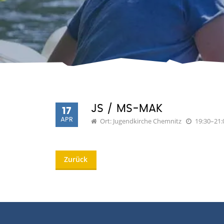
JS / MS-MAK
17
APR
Ort: Jugendkirche Chemnitz
19:30–21:
Zurück